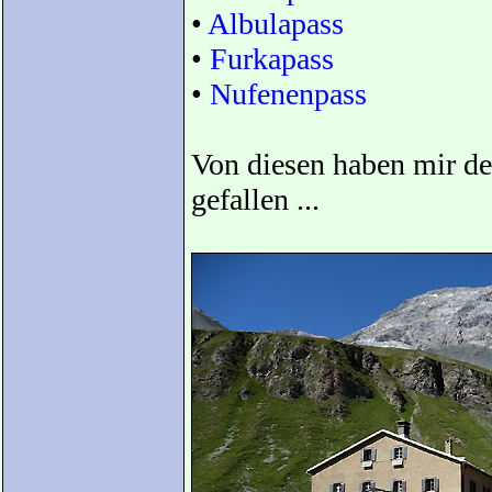
•
Albulapass
•
Furkapass
•
Nufenenpass
Von diesen haben mir d
gefallen ...