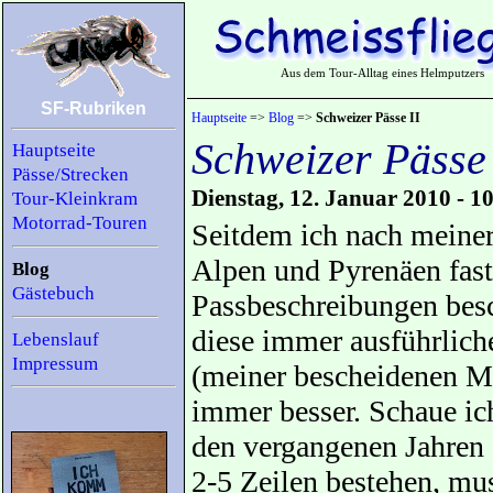
Aus dem Tour-Alltag eines Helmputzers
SF-Rubriken
Hauptseite
=>
Blog
=>
Schweizer Pässe II
Schweizer Pässe 
Hauptseite
Pässe/Strecken
Dienstag, 12. Januar 2010 - 1
Tour-Kleinkram
Motorrad-Touren
Seitdem ich nach meiner
Alpen und Pyrenäen fast
Blog
Gästebuch
Passbeschreibungen besc
diese immer ausführliche
Lebenslauf
Impressum
(meiner bescheidenen M
immer besser. Schaue ic
den vergangenen Jahren a
2-5 Zeilen bestehen, mu