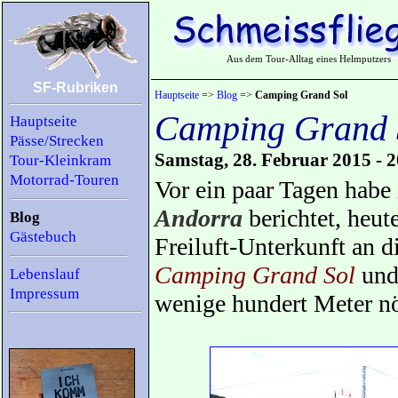
Aus dem Tour-Alltag eines Helmputzers
SF-Rubriken
Hauptseite
=>
Blog
=>
Camping Grand Sol
Camping Grand 
Hauptseite
Pässe/Strecken
Samstag, 28. Februar 2015 - 
Tour-Kleinkram
Motorrad-Touren
Vor ein paar Tagen habe
Andorra
berichtet, heu
Blog
Gästebuch
Freiluft-Unterkunft an 
Camping Grand Sol
und 
Lebenslauf
Impressum
wenige hundert Meter n