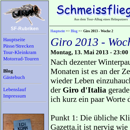
Aus dem Tour-Alltag eines Helmputzers
SF-Rubriken
Hauptseite
=>
Blog
=>
Giro 2013 - Woche 2
Giro 2013 - Woc
Hauptseite
Pässe/Strecken
Montag, 13. Mai 2013 - 23:00
Tour-Kleinkram
Motorrad-Touren
Nach dezenter Winterpau
Monaten ist es an der Z
Blog
Gästebuch
wieder Leben einzuhauch
der
Giro d'Italia
gerade 
Lebenslauf
Impressum
ich kurz ein paar Worte 
Punkt 1: Die übliche Kl
Gazetta.it ist nervig wie