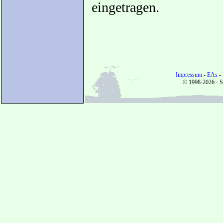
eingetragen.
Impressum
-
EAs
-
© 1998-2026 - S