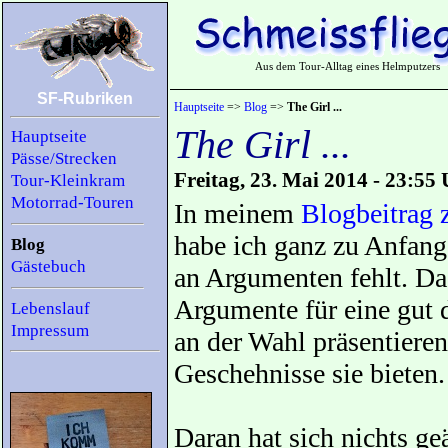
Aus dem Tour-Alltag eines Helmputzers
SF-Rubriken
Hauptseite
=>
Blog
=>
The Girl ...
The Girl ...
Hauptseite
Pässe/Strecken
Freitag, 23. Mai 2014 - 23:55
Tour-Kleinkram
Motorrad-Touren
In meinem
Blogbeitrag 
habe ich ganz zu Anfang
Blog
Gästebuch
an Argumenten fehlt. Da
Argumente für eine gut 
Lebenslauf
Impressum
an der Wahl präsentieren
Geschehnisse sie bieten.
Daran hat sich nichts ge