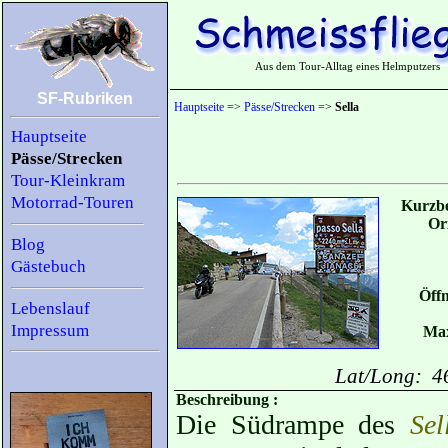
Aus dem Tour-Alltag eines Helmputzers
SF-Rubriken
Hauptseite
=>
Pässe/Strecken
=>
Sella
Hauptseite
Pässe/Strecken
Tour-Kleinkram
Motorrad-Touren
Kurzbe
Or
Blog
Gästebuch
Öffn
Lebenslauf
Impressum
Max
Lat/Long: 4
Beschreibung :
Die Südrampe des
Sel