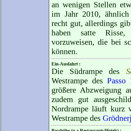
an wenigen Stellen etw
im Jahr 2010, ähnli
recht gut, allerdings gi
haben satte Risse,
vorzuweisen, die bei s
können.
Ein-Ausfahrt :
Die Südrampe des
S
Westrampe des
Passo 
größere Abzweigung a
zudem gut ausgeschild
Nordrampe läuft kurz 
Westrampe des
Grödner
Passhöhe (u.a.Restaurants/Hotels) :