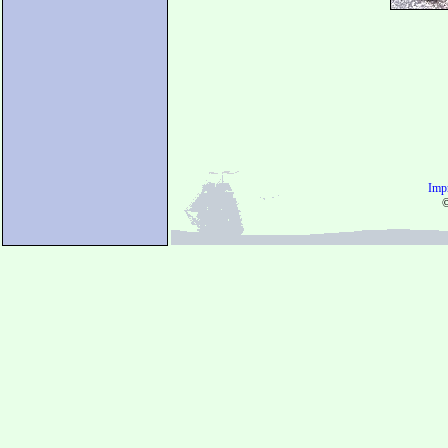
Imp
©