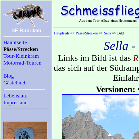
Aus dem Tour-Alltag eines Helmputzers
SF-Rubriken
Hauptseite
=>
Pässe/Strecken
=>
Sella
=>
Bild
Sella 
Hauptseite
Pässe/Strecken
Tour-Kleinkram
Links im Bild ist das
R
Motorrad-Touren
das sich auf der Südram
Blog
Einfah
Gästebuch
Versionen:
Lebenslauf
Impressum