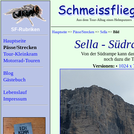
Aus dem Tour-Alltag eines Helmputzers
SF-Rubriken
Hauptseite
=>
Pässe/Strecken
=>
Sella
=>
Bild
Sella - Süd
Hauptseite
Pässe/Strecken
Tour-Kleinkram
Von der Südrampe kann das
noch dazu die T
Motorrad-Touren
Versionen:
•
1024 x 
Blog
Gästebuch
Lebenslauf
Impressum