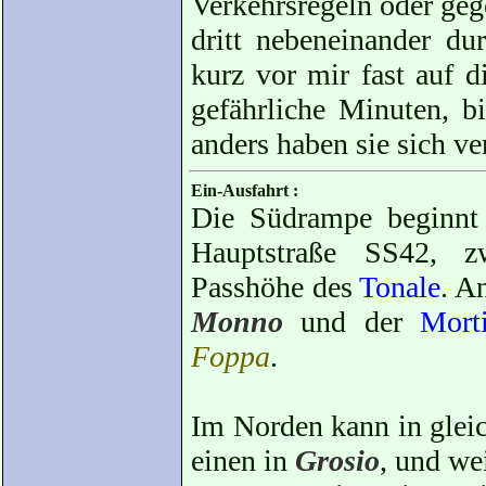
Verkehrsregeln oder geg
dritt nebeneinander du
kurz vor mir fast auf d
gefährliche Minuten, b
anders haben sie sich ve
Ein-Ausfahrt :
Die Südrampe beginnt 
Hauptstraße SS42, 
Passhöhe des
Tonale
. A
Monno
und der
Morti
Foppa
.
Im Norden kann in glei
einen in
Grosio
, und we