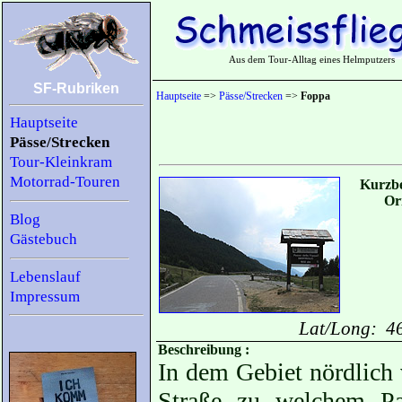
Aus dem Tour-Alltag eines Helmputzers
SF-Rubriken
Hauptseite
=>
Pässe/Strecken
=>
Foppa
Hauptseite
Pässe/Strecken
Tour-Kleinkram
Motorrad-Touren
Kurzbe
Or
Blog
Gästebuch
Lebenslauf
Impressum
Lat/Long: 4
Beschreibung :
In dem Gebiet nördlich
Straße zu welchem Pa