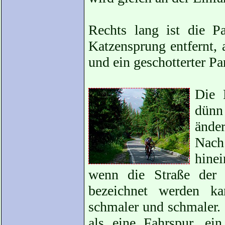
Rechts lang ist die 
Katzensprung entfernt, 
und ein geschotterter Par
Die 
dünn
änder
Nach
hine
wenn die Straße der 
bezeichnet werden k
schmaler und schmaler. B
als eine Fahrspur, ei