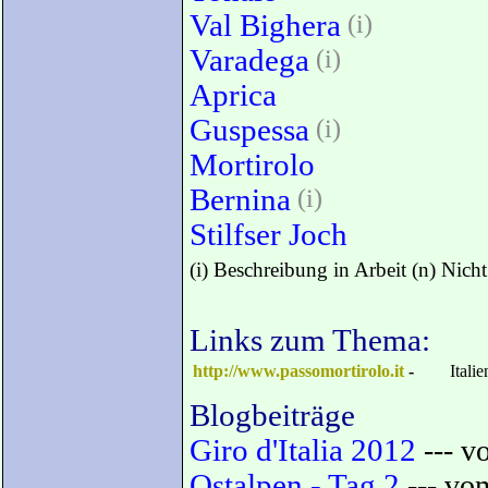
Val Bighera
(i)
Varadega
(i)
Aprica
Guspessa
(i)
Mortirolo
Bernina
(i)
Stilfser Joch
(i) Beschreibung in Arbeit (n) Nich
Links zum Thema:
http://www.passomortirolo.it
-
Itali
Blogbeiträge
Giro d'Italia 2012
--- v
Ostalpen - Tag 2
--- vom