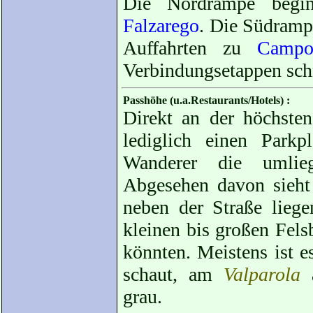
Die Nordrampe begin
Falzarego
. Die Südramp
Auffahrten zu
Campo
Verbindungsetappen schn
Passhöhe (u.a.Restaurants/Hotels) :
Direkt an der höchsten
lediglich einen Park
Wanderer die umlie
Abgesehen davon sieht 
neben der Straße lieg
kleinen bis großen Fels
könnten. Meistens ist 
schaut, am
Valparola
a
grau.