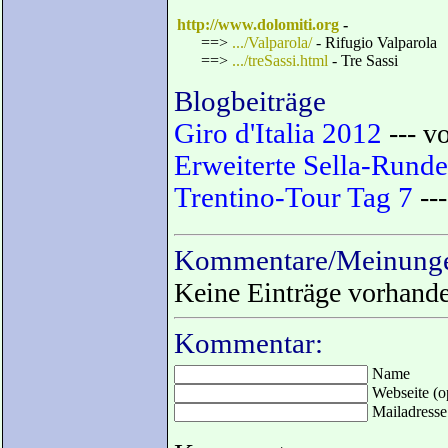
http://www.dolomiti.org
-
==>
.../Valparola/
- Rifugio Valparola
==>
.../treSassi.html
- Tre Sassi
Blogbeiträge
Giro d'Italia 2012
--- v
Erweiterte Sella-Runde
Trentino-Tour Tag 7
---
Kommentare/Meinunge
Keine Einträge vorhand
Kommentar:
Name
Webseite (op
Mailadresse 