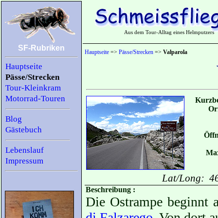
Aus dem Tour-Alltag eines Helmputzers
SF-Rubriken
Hauptseite
=>
Pässe/Strecken
=>
Valparola
Hauptseite
Pässe/Strecken
Tour-Kleinkram
Motorrad-Touren
Kurzbe
Or
Blog
Gästebuch
Öffn
Lebenslauf
Max
Impressum
Lat/Long: 4
Beschreibung :
Die Ostrampe beginnt 
di Falzarego
. Von dort a