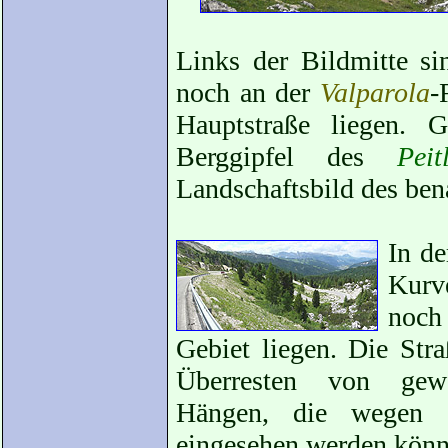
Links der Bildmitte si
noch an der
Valparola
-
Hauptstraße liegen. G
Berggipfel des
Pei
Landschaftsbild des be
In de
Kurv
noch
Gebiet liegen. Die Str
Überresten von gewal
Hängen, die wegen 
eingesehen werden könn