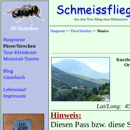
Aus dem Tour-Alltag eines Helmputzers
SF-Rubriken
Hauptseite
=>
Pässe/Strecken
=>
Maniva
Hauptseite
Pässe/Strecken
Tour-Kleinkram
Motorrad-Touren
Kurzbe
Or
Blog
Gästebuch
Lebenslauf
Impressum
Lat/Long: 4
Hinweis:
Diesen Pass bzw. diese 