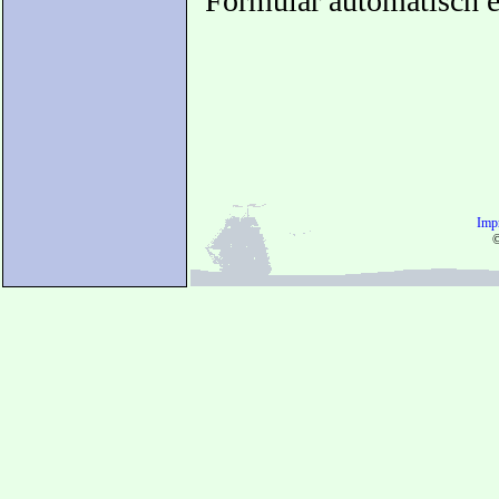
Formular automatisch e
Imp
©