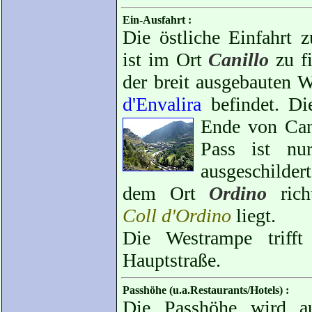
Ein-Ausfahrt :
Die östliche Einfahrt
ist im Ort
Canillo
zu fi
der breit ausgebauten 
d'Envalira
befindet. Di
Ende von Cani
Pass ist nu
ausgeschilder
dem Ort
Ordino
rich
Coll d'Ordino
liegt.
Die Westrampe trif
Hauptstraße.
Passhöhe (u.a.Restaurants/Hotels) :
Die Passhöhe wird au