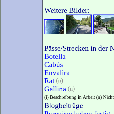
Weitere Bilder:
Pässe/Strecken in der 
Botella
Cabús
Envalira
Rat
(n)
Gallina
(n)
(i) Beschreibung in Arbeit (n) Nich
Blogbeiträge
Pyrenäen haben fertig
-