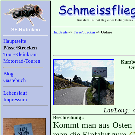
Aus dem Tour-Alltag eines Helmputzers
SF-Rubriken
Hauptseite
=>
Pässe/Strecken
=>
Ordino
Hauptseite
Pässe/Strecken
Tour-Kleinkram
Motorrad-Touren
Kurzbe
Or
Blog
Gästebuch
Lebenslauf
Impressum
Lat/Long: 
Beschreibung :
Kommt man aus Osten
man die Einfahrt zum
C