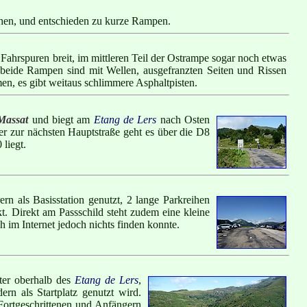
hen, und entschieden zu kurze Rampen.
 Fahrspuren breit, im mittleren Teil der Ostrampe sogar noch etwas
e, beide Rampen sind mit Wellen, ausgefranzten Seiten und Rissen
men, es gibt weitaus schlimmere Asphaltpisten.
Massat
und biegt am
Etang de Lers
nach Osten
ter zur nächsten Hauptstraße geht es über die D8
 liegt.
n als Basisstation genutzt, 2 lange Parkreihen
t. Direkt am Passschild steht zudem eine kleine
h im Internet jedoch nichts finden konnte.
ter oberhalb des
Etang de Lers
,
ern als Startplatz genutzt wird.
 Fortgeschrittenen und Anfängern