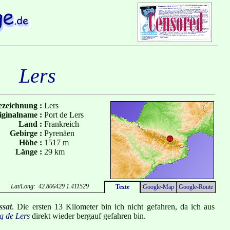
Lers
zeichnung :
Lers
iginalname :
Port de Lers
Land :
Frankreich
Gebirge :
Pyrenäen
Höhe :
1517 m
Länge :
29 km
Lat/Long: 42.806429 1.411529
Texte
Google-Map
Google-Route
ssat
. Die ersten 13 Kilometer bin ich nicht gefahren, da ich aus
g de Lers
direkt wieder bergauf gefahren bin.