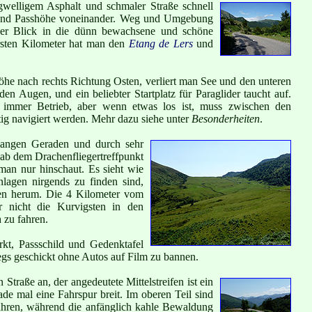
welligem Asphalt und schmaler Straße schnell
 und Passhöhe voneinander. Weg und Umgebung
er Blick in die dünn bewachsene und schöne
ersten Kilometer hat man den
Etang de Lers
und
he nach rechts Richtung Osten, verliert man See und den unteren
en Augen, und ein beliebter Startplatz für Paraglider taucht auf.
t immer Betrieb, aber wenn etwas los ist, muss zwischen den
ig navigiert werden. Mehr dazu siehe unter
Besonderheiten
.
 langen Geraden und durch sehr
 ab dem Drachenfliegertreffpunkt
an nur hinschaut. Es sieht wie
anlagen nirgends zu finden sind,
den herum. Die 4 Kilometer vom
 nicht die Kurvigsten in den
 zu fahren.
kt, Passschild und Gedenktafel
egs geschickt ohne Autos auf Film zu bannen.
 Straße an, der angedeutete Mittelstreifen ist ein
ade mal eine Fahrspur breit. Im oberen Teil sind
hren, während die anfänglich kahle Bewaldung