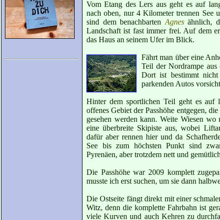
Vom Etang des Lers aus geht es auf lang
nach oben, nur 4 Kilometer trennen See
sind dem benachbarten
Agnes
ähnlich, d
Landschaft ist fast immer frei. Auf dem 
das Haus an seinem Ufer im Blick.
Fährt man über eine Anhö
Teil der Nordrampe aus d
Dort ist bestimmt nich
parkenden Autos vorsicht
Hinter dem sportlichen Teil geht es auf
offenes Gebiet der Passhöhe entgegen, die
gesehen werden kann. Weite Wiesen wo m
eine überbreite Skipiste aus, wobei Lift
dafür aber rennen hier und da Schafher
See bis zum höchsten Punkt sind zwar
Pyrenäen, aber trotzdem nett und gemütlich
Die Passhöhe war 2009 komplett zugepar
musste ich erst suchen, um sie dann halbw
Die Ostseite fängt direkt mit einer schmalen
Witz, denn die komplette Fahrbahn ist ger
viele Kurven und auch Kehren zu durchfa