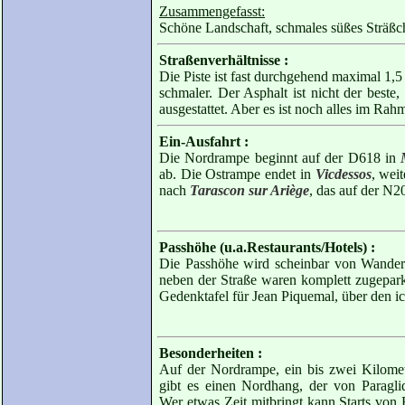
Zusammengefasst:
Schöne Landschaft, schmales süßes Sträßc
Straßenverhältnisse :
Die Piste ist fast durchgehend maximal 1,5
schmaler. Der Asphalt ist nicht der best
ausgestattet. Aber es ist noch alles im Rah
Ein-Ausfahrt :
Die Nordrampe beginnt auf der D618 in
ab. Die Ostrampe endet in
Vicdessos
, wei
nach
Tarascon sur Ariège
, das auf der N20
Passhöhe (u.a.Restaurants/Hotels) :
Die Passhöhe wird scheinbar von Wanderer
neben der Straße waren komplett zugepark
Gedenktafel für Jean Piquemal, über den ic
Besonderheiten :
Auf der Nordrampe, ein bis zwei Kilome
gibt es einen Nordhang, der von Paraglid
Wer etwas Zeit mitbringt kann Starts von