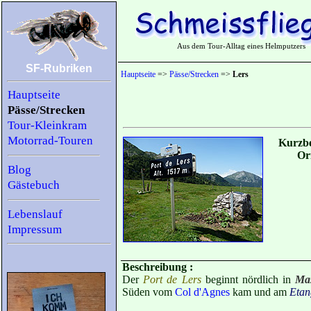
Aus dem Tour-Alltag eines Helmputzers
SF-Rubriken
Hauptseite
=>
Pässe/Strecken
=>
Lers
Hauptseite
Pässe/Strecken
Tour-Kleinkram
Motorrad-Touren
Kurzbe
Or
Blog
Gästebuch
Lebenslauf
Impressum
Beschreibung :
Der
Port de Lers
beginnt nördlich in
Ma
Süden vom
Col d'Agnes
kam und am
Etan