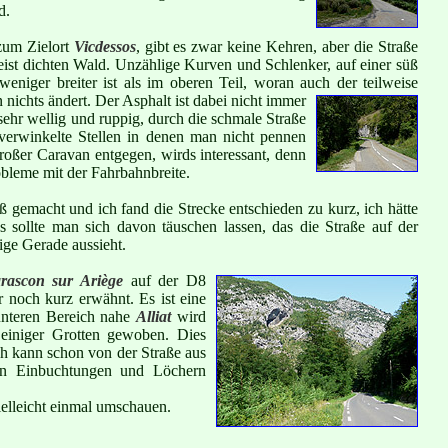
d.
 zum Zielort
Vicdessos
, gibt es zwar keine Kehren, aber die Straße
ist dichten Wald. Unzählige Kurven und Schlenker, auf einer süß
weniger breiter ist als im oberen Teil, woran auch der teilweise
n nichts ändert.
Der Asphalt ist dabei nicht immer
s sehr wellig und ruppig, durch die schmale Straße
verwinkelte Stellen in denen man nicht pennen
roßer Caravan entgegen, wirds interessant, denn
bleme mit der Fahrbahnbreite.
ß gemacht und ich fand die Strecke entschieden zu kurz, ich hätte
 sollte man sich davon täuschen lassen, das die Straße auf der
ige Gerade aussieht.
rascon sur Ariège
auf der D8
r noch kurz erwähnt. Es ist eine
unteren Bereich nahe
Alliat
wird
 einiger Grotten gewoben. Dies
h kann schon von der Straße aus
on Einbuchtungen und Löchern
vielleicht einmal umschauen.