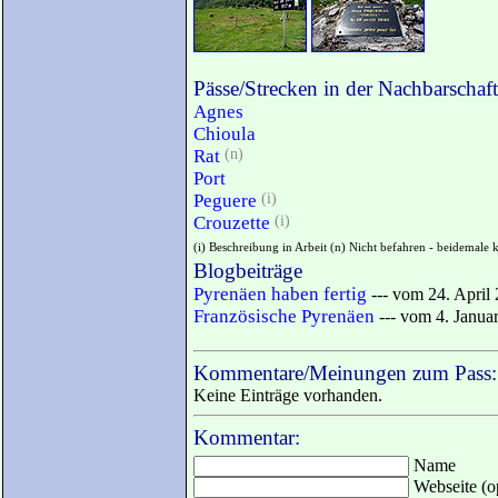
Pässe/Strecken in der Nachbarschaft
Agnes
Chioula
Rat
(n)
Port
Peguere
(i)
Crouzette
(i)
(i) Beschreibung in Arbeit (n) Nicht befahren - beidemale 
Blogbeiträge
Pyrenäen haben fertig
--- vom 24. April
Französische Pyrenäen
--- vom 4. Janua
Kommentare/Meinungen zum Pass:
Keine Einträge vorhanden.
Kommentar:
Name
Webseite (op