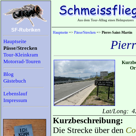
Aus dem Tour-Alltag eines Helmputzers
SF-Rubriken
Hauptseite
=>
Pässe/Strecken
=>
Pierre-Saint-Martin
Pierr
Hauptseite
Pässe/Strecken
Tour-Kleinkram
Motorrad-Touren
Kurzbe
Or
Blog
Gästebuch
Lebenslauf
Impressum
Lat/Long: 4
Kurzbeschreibung:
Die Strecke über den
Co