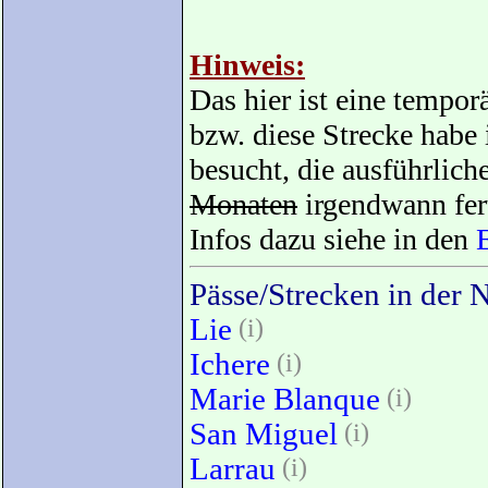
Hinweis:
Das hier ist eine tempo
bzw. diese Strecke habe
besucht, die ausführlic
Monaten
irgendwann fert
Infos dazu siehe in den
Pässe/Strecken in der 
Lie
(i)
Ichere
(i)
Marie Blanque
(i)
San Miguel
(i)
Larrau
(i)