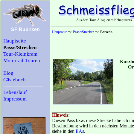
Aus dem Tour-Alltag eines Helmputzers
SF-Rubriken
Hauptseite
=>
Pässe/Strecken
=>
Boixeda
Hauptseite
Pässe/Strecken
Tour-Kleinkram
Motorrad-Touren
Kurzbe
Or
Blog
Gästebuch
Lebenslauf
Impressum
Hinweis:
Diesen Pass bzw. diese Strecke habe ich i
Beschreibung wird
in den nächsten Monat
siehe in den
EAs
.