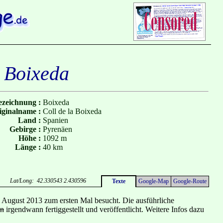
Boixeda
zeichnung :
Boixeda
iginalname :
Coll de la Boixeda
Land :
Spanien
Gebirge :
Pyrenäen
Höhe :
1092 m
Länge :
40 km
Lat/Long: 42.330543 2.430596
Texte
Google-Map
Google-Route
m August 2013 zum ersten Mal besucht. Die ausführliche
en
irgendwann fertiggestellt und veröffentlicht. Weitere Infos dazu