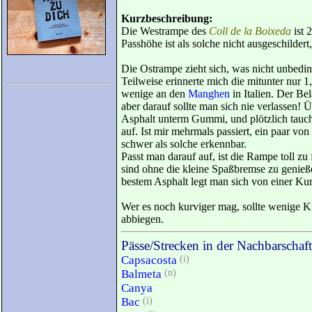
Kurzbeschreibung:
Die Westrampe des
Coll de la Boixeda
ist 
Passhöhe ist als solche nicht ausgeschildert
Die Ostrampe zieht sich, was nicht unbedi
Teilweise erinnerte mich die mitunter nur 1
wenige an den
Manghen
in Italien. Der Bel
aber darauf sollte man sich nie verlassen!
Asphalt unterm Gummi, und plötzlich tauch
auf. Ist mir mehrmals passiert, ein paar von
schwer als solche erkennbar.
Passt man darauf auf, ist die Rampe toll zu
sind ohne die kleine Spaßbremse zu genie
bestem Asphalt legt man sich von einer Kur
Wer es noch kurviger mag, sollte wenige Ki
abbiegen.
Pässe/Strecken in der Nachbarschaft
Capsacosta
(i)
Balmeta
(n)
Canya
Bac
(i)