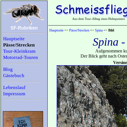
Aus dem Tour-Alltag eines Helmputzers
SF-Rubriken
Hauptseite
=>
Pässe/Strecken
=>
Spina
=>
Bild
Spina 
Hauptseite
Pässe/Strecken
Tour-Kleinkram
Aufgenommen kurz
Der Blick geht nach Osten
Motorrad-Touren
Versio
Blog
Gästebuch
Lebenslauf
Impressum