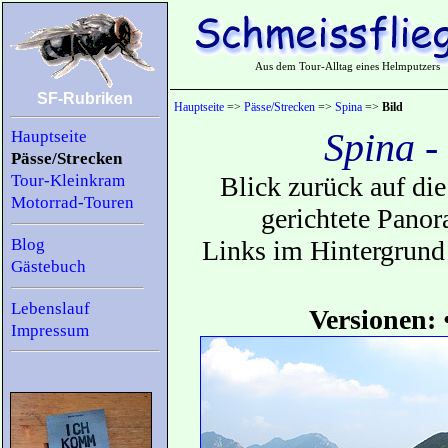
Aus dem Tour-Alltag eines Helmputzers
SF-Rubriken
Hauptseite
=>
Pässe/Strecken
=>
Spina
=>
Bild
Spina -
Hauptseite
Pässe/Strecken
Tour-Kleinkram
Blick zurück auf die
Motorrad-Touren
gerichtete Pano
Blog
Links im Hintergrund 
Gästebuch
Lebenslauf
Versionen:
Impressum