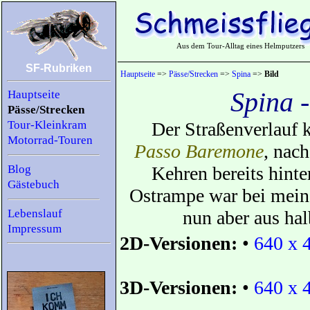
Aus dem Tour-Alltag eines Helmputzers
SF-Rubriken
Hauptseite
=>
Pässe/Strecken
=>
Spina
=>
Bild
Spina 
Hauptseite
Pässe/Strecken
Tour-Kleinkram
Der Straßenverlauf 
Motorrad-Touren
Passo Baremone
, nac
Blog
Kehren bereits hinter
Gästebuch
Ostrampe war bei mein
Lebenslauf
nun aber aus ha
Impressum
2D-Versionen:
•
640 x 
3D-Versionen:
•
640 x 