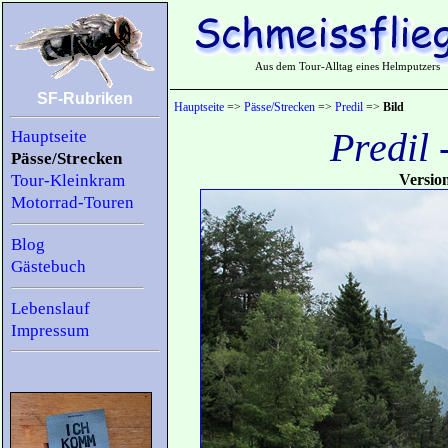
Aus dem Tour-Alltag eines Helmputzers
SF-Rubriken
Hauptseite
=>
Pässe/Strecken
=>
Predil
=>
Bild
Predil
Hauptseite
Pässe/Strecken
Tour-Kleinkram
Versio
Motorrad-Touren
Blog
Gästebuch
Lebenslauf
Impressum