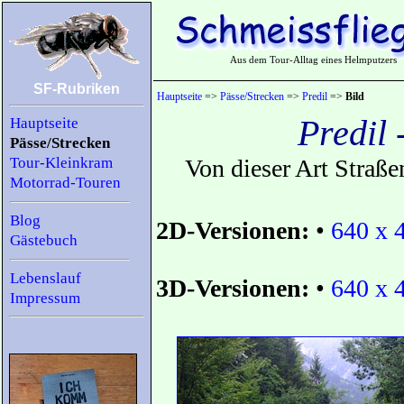
Aus dem Tour-Alltag eines Helmputzers
SF-Rubriken
Hauptseite
=>
Pässe/Strecken
=>
Predil
=>
Bild
Predil
Hauptseite
Pässe/Strecken
Tour-Kleinkram
Von dieser Art Straße
Motorrad-Touren
Blog
2D-Versionen:
•
640 x 
Gästebuch
Lebenslauf
3D-Versionen:
•
640 x 
Impressum