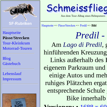
Aus dem Tour-Alltag eines Helmputzers
SF-Rubriken
Hauptseite
=>
Pässe/Strecken
=>
Predil
=>
Bild
Predil 
Hauptseite
Pässe/Strecken
Tour-Kleinkram
Am
Lago di Predil
,
Motorrad-Touren
hinführenden Kreuzung, 
Blog
Links außerhalb des B
Gästebuch
eigenem Parkraum und B
Lebenslauf
einige Autos und meh
Impressum
ruhiges Plätzchen ergat
entsprechende Schule g
Bike innerhalb
Versionen:
•
1688 x 60