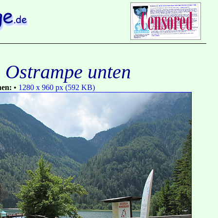
- Ostrampe unten
nen:
•
1280 x 960 px (592 KB)