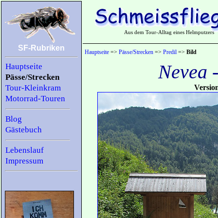
Aus dem Tour-Alltag eines Helmputzers
SF-Rubriken
Hauptseite
=>
Pässe/Strecken
=>
Predil
=>
Bild
Nevea 
Hauptseite
Pässe/Strecken
Tour-Kleinkram
Versio
Motorrad-Touren
Blog
Gästebuch
Lebenslauf
Impressum