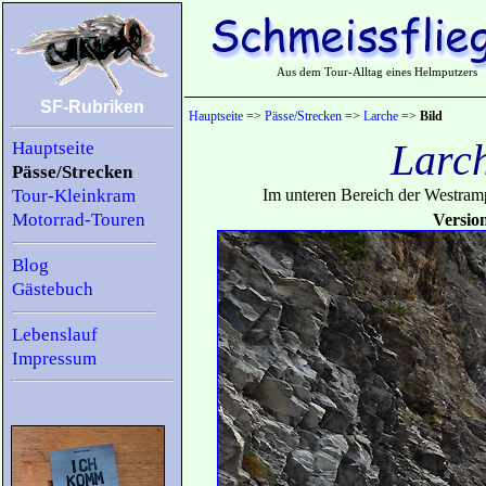
Aus dem Tour-Alltag eines Helmputzers
SF-Rubriken
Hauptseite
=>
Pässe/Strecken
=>
Larche
=>
Bild
Larc
Hauptseite
Pässe/Strecken
Tour-Kleinkram
Im unteren Bereich der Westramp
Motorrad-Touren
Versio
Blog
Gästebuch
Lebenslauf
Impressum