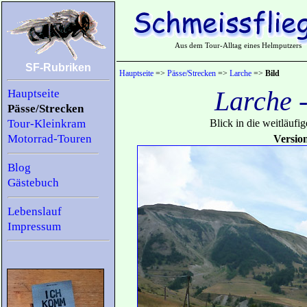
Aus dem Tour-Alltag eines Helmputzers
SF-Rubriken
Hauptseite
=>
Pässe/Strecken
=>
Larche
=>
Bild
Larche 
Hauptseite
Pässe/Strecken
Tour-Kleinkram
Blick in die weitläufi
Motorrad-Touren
Versio
Blog
Gästebuch
Lebenslauf
Impressum