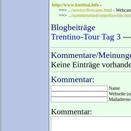
http://www.kuehtai.info
-
==>
.../service/livecams.html
- Webca
==>
.../sommerurlaub/unterkuenfte.htm
Blogbeiträge
Trentino-Tour Tag 3
---
Kommentare/Meinunge
Keine Einträge vorhand
Kommentar:
Name
Webseite (op
Mailadresse 
Kommentar: