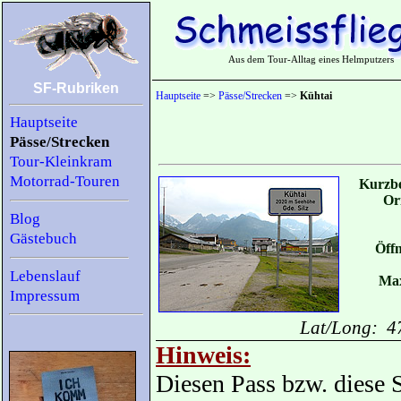
Aus dem Tour-Alltag eines Helmputzers
SF-Rubriken
Hauptseite
=>
Pässe/Strecken
=>
Kühtai
Hauptseite
Pässe/Strecken
Tour-Kleinkram
Motorrad-Touren
Kurzbe
Or
Blog
Gästebuch
Öffn
Lebenslauf
Max
Impressum
Lat/Long: 4
Hinweis:
Diesen Pass bzw. diese 