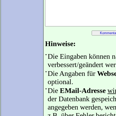
Hinweise:
•
Die Eingaben können 
verbessert/geändert we
•
Die Angaben für
Webse
optional.
•
Die
EMail-Adresse
wir
der Datenbank gespeiche
angegeben werden, wenn
z.B. über Fehler bericht