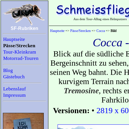
Aus dem Tour-Alltag eines Helmputzers
SF-Rubriken
Hauptseite
=>
Pässe/Strecken
=>
Cocca
=>
Bild
Cocca 
Hauptseite
Pässe/Strecken
Tour-Kleinkram
Blick auf die südliche 
Motorrad-Touren
Bergeinschnitt zu sehen
Blog
seinen Weg bahnt. Die H
Gästebuch
kurvigem Terrain nac
Lebenslauf
Tremosine
, rechts 
Impressum
Fahrkil
Versionen:
•
2819 x 60