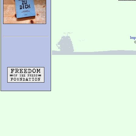
Imp
©