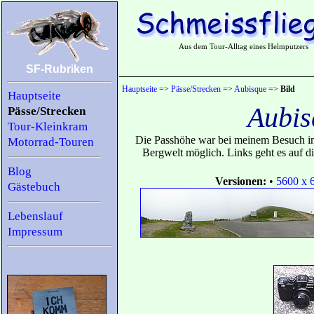
Aus dem Tour-Alltag eines Helmputzers
SF-Rubriken
Hauptseite
=>
Pässe/Strecken
=>
Aubisque
=>
Bild
Hauptseite
Aubis
Pässe/Strecken
Tour-Kleinkram
Die Passhöhe war bei meinem Besuch im 
Motorrad-Touren
Bergwelt möglich. Links geht es auf di
Blog
Versionen:
•
5600 x 
Gästebuch
Lebenslauf
Impressum