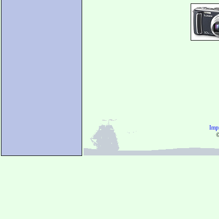
Imp
©