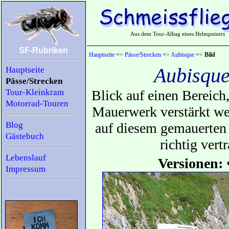
Aus dem Tour-Alltag eines Helmputzers
SF-Rubriken
Hauptseite
=>
Pässe/Strecken
=>
Aubisque
=>
Bild
Aubisque
Hauptseite
Pässe/Strecken
Tour-Kleinkram
Blick auf einen Bereich
Motorrad-Touren
Mauerwerk verstärkt w
Blog
auf diesem gemauerten 
Gästebuch
richtig ver
Lebenslauf
Versionen:
Impressum