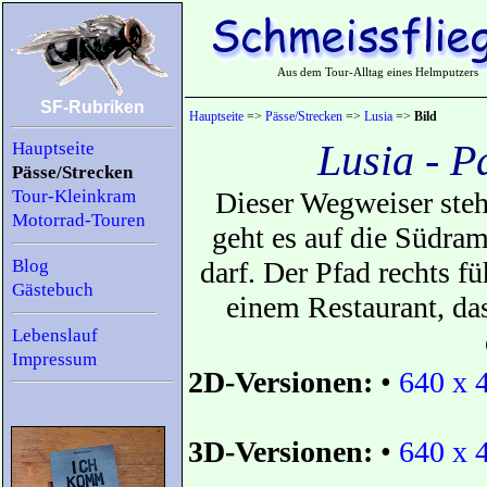
Aus dem Tour-Alltag eines Helmputzers
SF-Rubriken
Hauptseite
=>
Pässe/Strecken
=>
Lusia
=>
Bild
Lusia - 
Hauptseite
Pässe/Strecken
Tour-Kleinkram
Dieser Wegweiser steh
Motorrad-Touren
geht es auf die Südram
Blog
darf. Der Pfad rechts f
Gästebuch
einem Restaurant, da
Lebenslauf
Impressum
2D-Versionen:
•
640 x 
3D-Versionen:
•
640 x 