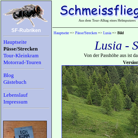
Aus dem Tour-Alltag eines Helmputzers
SF-Rubriken
Hauptseite
=>
Pässe/Strecken
=>
Lusia
=>
Bild
Lusia - 
Hauptseite
Pässe/Strecken
Tour-Kleinkram
Von der Passhöhe aus ist d
Motorrad-Touren
Versio
Blog
Gästebuch
Lebenslauf
Impressum