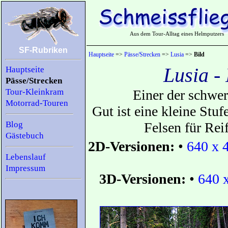
Aus dem Tour-Alltag eines Helmputzers
SF-Rubriken
Hauptseite
=>
Pässe/Strecken
=>
Lusia
=>
Bild
Lusia -
Hauptseite
Pässe/Strecken
Tour-Kleinkram
Einer der schwer
Motorrad-Touren
Gut ist eine kleine Stuf
Blog
Felsen für Reif
Gästebuch
2D-Versionen:
•
640 x 
Lebenslauf
Impressum
3D-Versionen:
•
640 