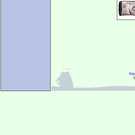
Imp
©