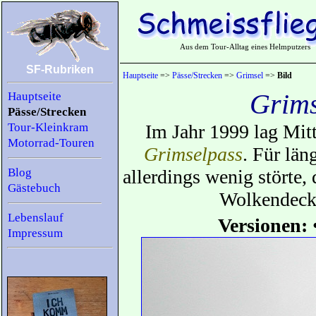
Aus dem Tour-Alltag eines Helmputzers
SF-Rubriken
Hauptseite
=>
Pässe/Strecken
=>
Grimsel
=>
Bild
Grims
Hauptseite
Pässe/Strecken
Tour-Kleinkram
Im Jahr 1999 lag Mit
Motorrad-Touren
Grimselpass
. Für län
Blog
allerdings wenig störte,
Gästebuch
Wolkendecke
Lebenslauf
Versionen:
Impressum