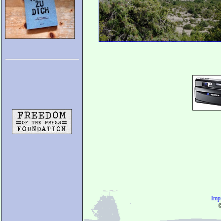
Imp
©