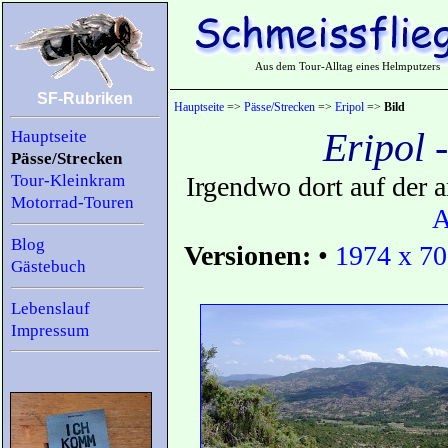
Aus dem Tour-Alltag eines Helmputzers
SF-Rubriken
Hauptseite
=>
Pässe/Strecken
=>
Eripol
=>
Bild
Eripol 
Hauptseite
Pässe/Strecken
Tour-Kleinkram
Irgendwo dort auf der a
Motorrad-Touren
A
Blog
Versionen:
•
1974 x 70
Gästebuch
Lebenslauf
Impressum