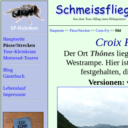
Aus dem Tour-Alltag eines Helmputzers
SF-Rubriken
Hauptseite
=>
Pässe/Strecken
=>
Croix-Fry
=>
Bild
Croix 
Hauptseite
Pässe/Strecken
Tour-Kleinkram
Der Ort
Thônes
lie
Motorrad-Touren
Westrampe. Hier ist
Blog
festgehalten, d
Gästebuch
Versionen:
Lebenslauf
Impressum