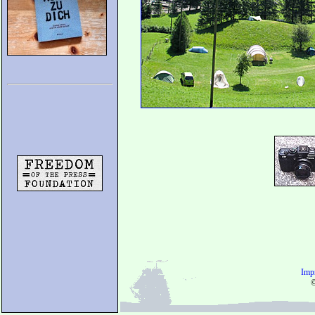
Imp
©