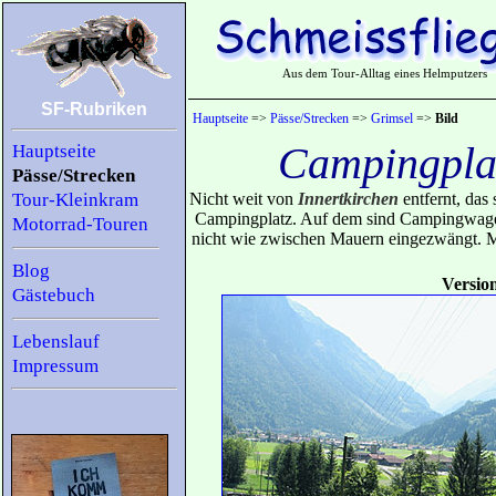
Aus dem Tour-Alltag eines Helmputzers
SF-Rubriken
Hauptseite
=>
Pässe/Strecken
=>
Grimsel
=>
Bild
Campingplat
Hauptseite
Pässe/Strecken
Tour-Kleinkram
Nicht weit von
Innertkirchen
entfernt, das 
Campingplatz. Auf dem sind Campingwagen 
Motorrad-Touren
nicht wie zwischen Mauern eingezwängt. Mi
Blog
Versio
Gästebuch
Lebenslauf
Impressum